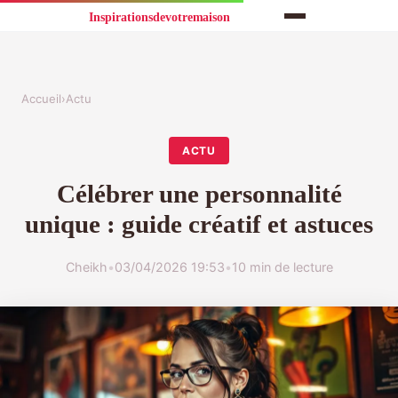
Accueil
›
Actu
ACTU
Célébrer une personnalité
unique : guide créatif et astuces
Cheikh
•
03/04/2026 19:53
•
10 min de lecture