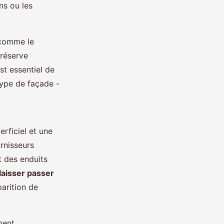
ns ou les
 comme le
préserve
est essentiel de
type de façade -
rficiel et une
urnisseurs
 des enduits
laisser passer
parition de
ment