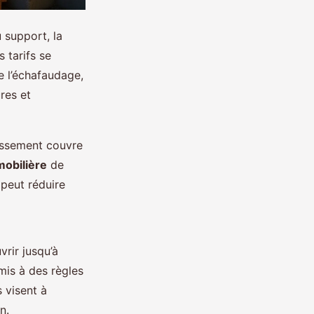
 support, la
 tarifs se
e l’échafaudage,
res et
tissement couvre
mobilière
de
 peut réduire
rir jusqu’à
mis à des règles
 visent à
n.