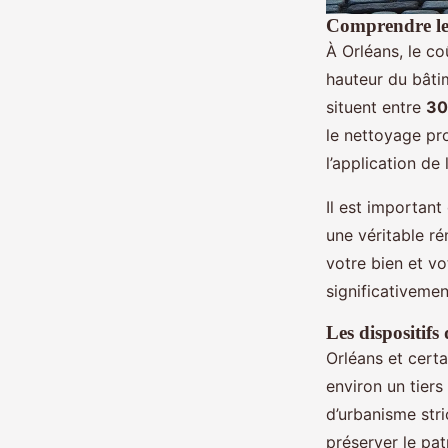
Comprendre les
À Orléans, le co
hauteur du bâtim
situent entre
30
le nettoyage pro
l’application de l
Il est importan
une véritable ré
votre bien et vo
significativeme
Les dispositifs
Orléans et cert
environ un tier
d’urbanisme str
préserver le pat