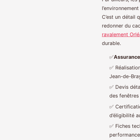
l’environnement 
C’est un détail 
redonner du cach
ravalement Orlé
durable.
✅
Assurance
✅
Réalisatio
Jean-de-Bra
✅
Devis détai
des fenêtres
✅
Certificat
d’éligibilité 
✅
Fiches tech
performances