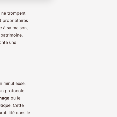
s ne trompent
t propriétaires
ie à sa maison,
 patrimoine,
conte une
n minutieuse.
 un protocole
mage
ou le
étique. Cette
abilité dans le