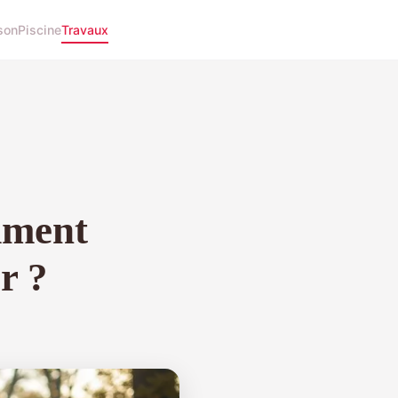
son
Piscine
Travaux
mment
r ?