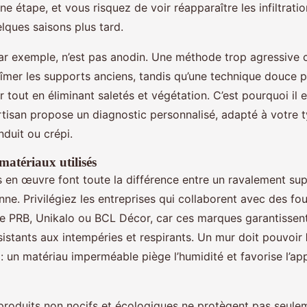
e étape, et vous risquez de voir réapparaître les infiltratio
lques saisons plus tard.
ar exemple, n’est pas anodin. Une méthode trop agressive
îmer les supports anciens, tandis qu’une technique douce 
ur tout en éliminant saletés et végétation. C’est pourquoi il 
artisan propose un diagnostic personnalisé, adapté à votre 
nduit ou crépi.
matériaux utilisés
 en œuvre font toute la différence entre un ravalement supe
ne. Privilégiez les entreprises qui collaborent avec des fo
PRB, Unikalo ou BCL Décor, car ces marques garantissent
sistants aux intempéries et respirants. Un mur doit pouvoir
: un matériau imperméable piège l’humidité et favorise l’ap
s produits non nocifs et écologiques ne protègent pas seule