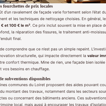
 fourchettes de prix locales
ût d’un ravalement de façade varie fortement selon l’état du
ent et les techniques de nettoyage choisies. En général, les
 € et 100 € le m²
. Ce prix inclut souvent la mise en place d
fond, la réparation des fissures, le traitement anti-moisissu
’enduit final.
t de comprendre que ce n’est pas un simple repeint. L’inves
novation structurelle, qui impacte directement la
valeur im
tre confort thermique. Mine de rien, une façade bien isolée
nt vos besoins en chauffage.
 de subventions disponibles
aines communes du Loiret proposent des aides pouvant couv
s du montant des travaux, notamment dans les secteurs sou
ictes ou concernant des bâtiments anciens. Ces subventions
rimoine local, mais aussi à encourager les travaux d’isolatio