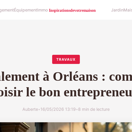
gement
Équipement
Immo
Jardin
Mai
TRAVAUX
lement à Orléans : co
oisir le bon entrepreneu
Auberte
•
16/05/2026 13:19
•
8 min de lecture