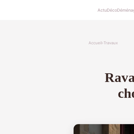
Actu
Déco
Déména
Accueil
›
Travaux
Rava
ch