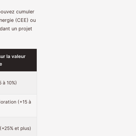
 pouvez cumuler
énergie (CEE) ou
dant un projet
ur la valeur
e
 à 10%)
ioration (+15 à
 (+25% et plus)