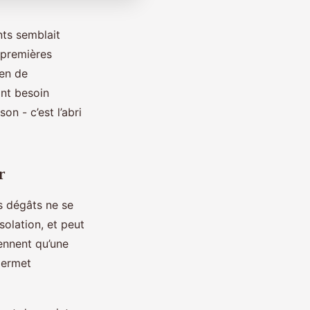
nts semblait
s premières
ien de
ont besoin
on - c’est l’abri
r
es dégâts ne se
isolation, et peut
ennent qu’une
 permet