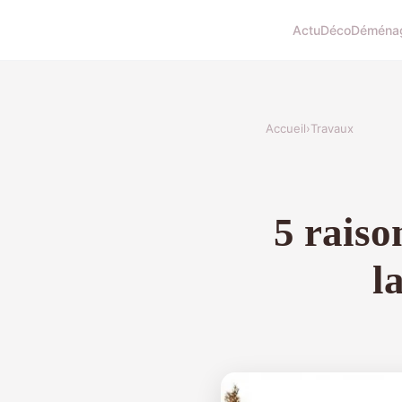
Actu
Déco
Déména
Accueil
›
Travaux
5 raiso
l