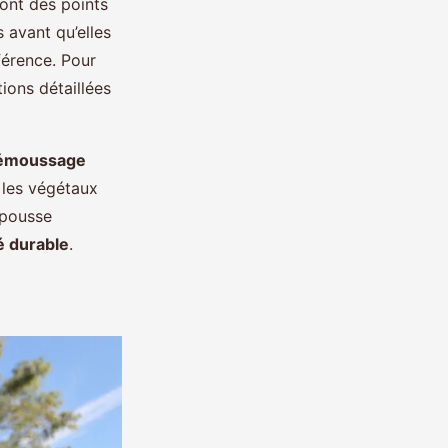
ont des points
 avant qu’elles
férence. Pour
ions détaillées
émoussage
 les végétaux
repousse
é durable
.