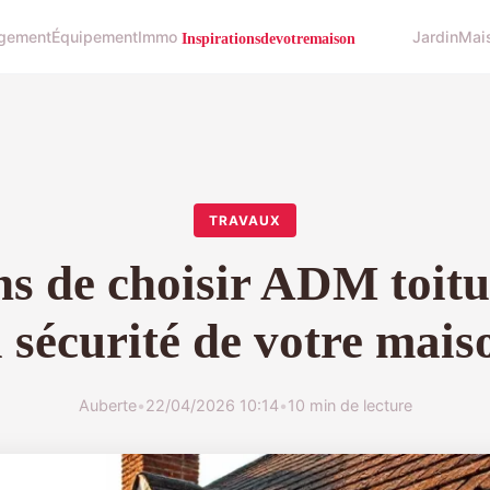
gement
Équipement
Immo
Jardin
Mai
TRAVAUX
ns de choisir ADM toit
a sécurité de votre mais
Auberte
•
22/04/2026 10:14
•
10 min de lecture