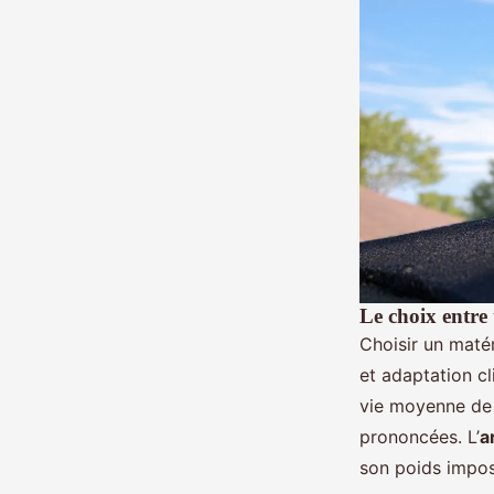
Le choix entre
Choisir un matér
et adaptation c
vie moyenne d
prononcées. L’
a
son poids impose