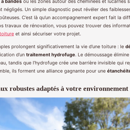
t à bandes
ou les zones autour des cheminées et lucarnes s
t négligés. Un simple diagnostic peut révéler des faiblesses
oûteuses. C’est là qu’un accompagnement expert fait la dif
os travaux de rénovation, vous pouvez trouver des informat
toiture
et ainsi sécuriser votre projet.
les prolongent significativement la vie d’une toiture : le
d
lication d’un
traitement hydrofuge
. Le démoussage élimine
’eau, tandis que l’hydrofuge crée une barrière invisible qui 
emble, ils forment une alliance gagnante pour une
étanchéit
ux robustes adaptés à votre environnement