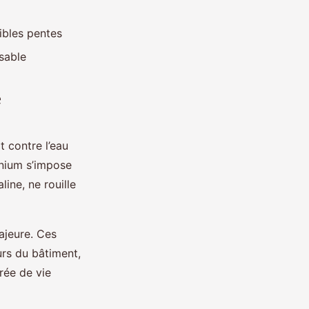
aibles pentes
nsable
e
t contre l’eau
inium s’impose
line, ne rouille
jeure. Ces
urs du bâtiment,
rée de vie