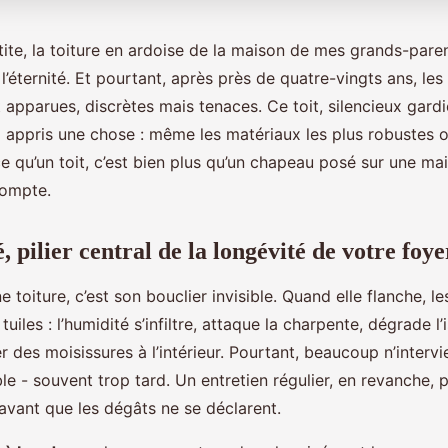
tite, la toiture en ardoise de la maison de mes grands-pare
 l’éternité. Et pourtant, après près de quatre-vingts ans, le
nt apparues, discrètes mais tenaces. Ce toit, silencieux gard
a appris une chose : même les matériaux les plus robustes 
ce qu’un toit, c’est bien plus qu’un chapeau posé sur une mais
compte.
, pilier central de la longévité de votre foye
ne toiture, c’est son bouclier invisible. Quand elle flanche, l
tuiles : l’humidité s’infiltre, attaque la charpente, dégrade l’
des moisissures à l’intérieur. Pourtant, beaucoup n’intervi
sible - souvent trop tard. Un entretien régulier, en revanche,
 avant que les dégâts ne se déclarent.