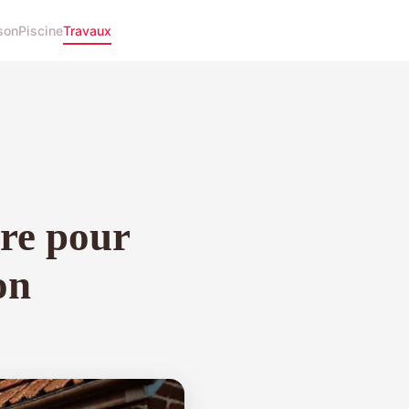
son
Piscine
Travaux
ure pour
on