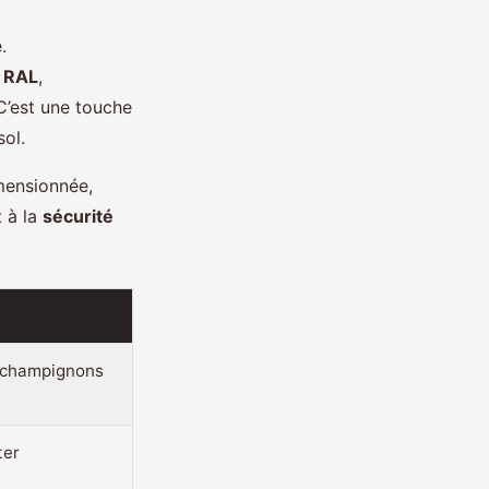
.
s
RAL
,
C’est une touche
sol.
imensionnée,
t à la
sécurité
t champignons
ter