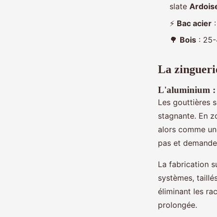
slate
Ardois
⚡
Bac acier
:
🌳
Bois
: 25-
La zingueri
L'aluminium : 
Les gouttières s
stagnante. En zo
alors comme une s
pas et demande 
La fabrication s
systèmes, taill
éliminant les ra
prolongée.