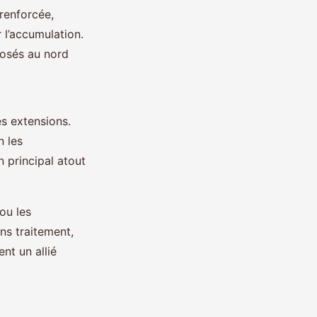
 renforcée,
 l’accumulation.
xposés au nord
es extensions.
n les
n principal atout
 ou les
ans traitement,
ent un allié