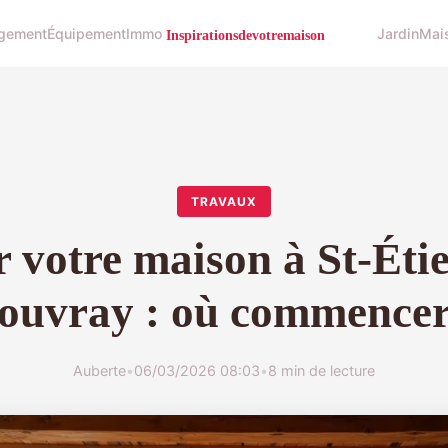
gement
Équipement
Immo
Jardin
Mai
TRAVAUX
 votre maison à St-Éti
ouvray : où commencer
Auberte
•
06/03/2026 08:03
•
8 min de lecture