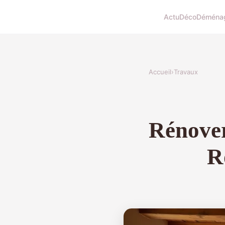
Actu
Déco
Déména
Accueil
›
Travaux
Rénover
R