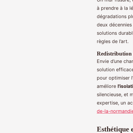
à prendre à la l
dégradations pl
deux décennies s
solutions durab
règles de l’art.
Redistribution 
Envie d’une cha
solution efficac
pour optimiser l
améliore
l'isol
silencieuse, et
expertise, un 
de-la-normandie
Esthétique e