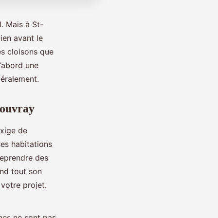
. Mais à St-
ien avant le
es cloisons que
d’abord une
ttéralement.
Rouvray
exige de
ses habitations
 reprendre des
end tout son
 votre projet.
gnes ne sont pas