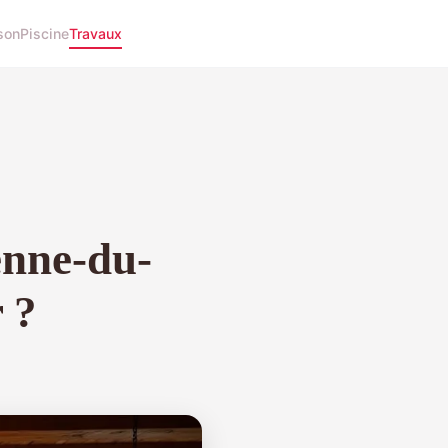
son
Piscine
Travaux
enne-du-
 ?