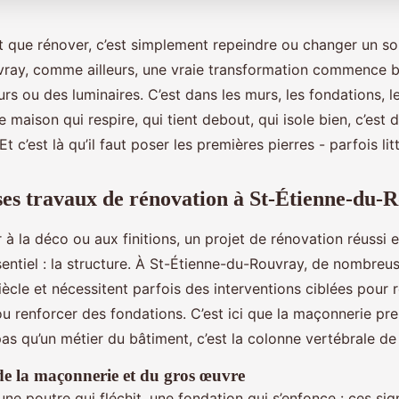
t que rénover, c’est simplement repeindre ou changer un sol
ray, comme ailleurs, une vraie transformation commence b
rs ou des luminaires. C’est dans les murs, les fondations, l
e maison qui respire, qui tient debout, qui isole bien, c’est 
Et c’est là qu’il faut poser les premières pierres - parfois li
ses travaux de rénovation à St-Étienne-du-
à la déco ou aux finitions, un projet de rénovation réussi 
ssentiel : la structure. À St-Étienne-du-Rouvray, de nombreu
ècle et nécessitent parfois des interventions ciblées pour
ou renforcer des fondations. C’est ici que la maçonnerie pr
 pas qu’un métier du bâtiment, c’est la colonne vertébrale de
e la maçonnerie et du gros œuvre
une poutre qui fléchit, une fondation qui s’enfonce : ces si