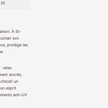
 35
aison. À St-
curiser son
ons, protège les
e.
: elles
ement ancrés,
choisit un
 un esprit
tements anti-UV