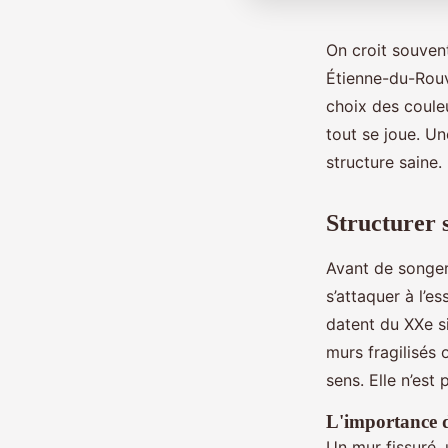
On croit souven
Étienne-du-Rouv
choix des couleu
tout se joue. Un
structure saine. 
Structurer 
Avant de songer 
s’attaquer à l’e
datent du XXe si
murs fragilisés 
sens. Elle n’est
L'importance d
Un mur fissuré, 