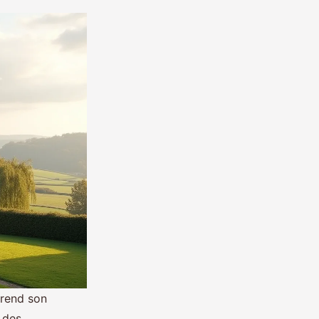
 prend son
 des