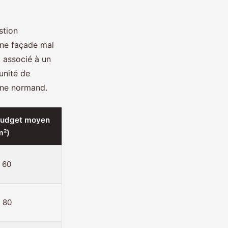
stion
une façade mal
, associé à un
unité de
oine normand.
Budget moyen
m²)
- 60
- 80