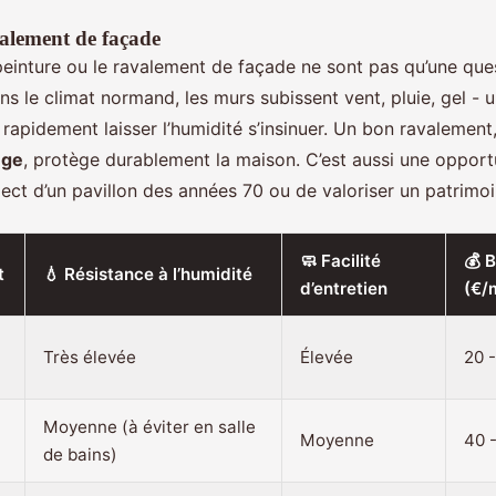
valement de façade
a peinture ou le ravalement de façade ne sont pas qu’une que
s le climat normand, les murs subissent vent, pluie, gel - 
rapidement laisser l’humidité s’insinuer. Un bon ravalement
uge
, protège durablement la maison. C’est aussi une opport
pect d’un pavillon des années 70 ou de valoriser un patrim
🧼 Facilité
💰 
t
💧 Résistance à l’humidité
d’entretien
(€/
Très élevée
Élevée
20 
Moyenne (à éviter en salle
Moyenne
40 
de bains)