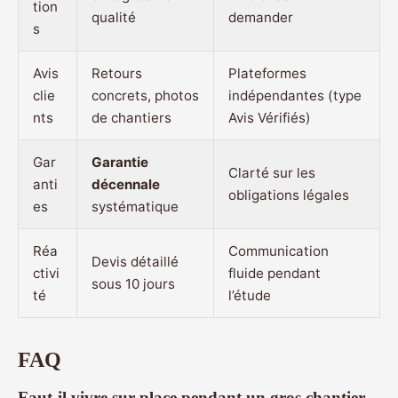
tion
qualité
demander
s
Avis
Retours
Plateformes
clie
concrets, photos
indépendantes (type
nts
de chantiers
Avis Vérifiés)
Gar
Garantie
Clarté sur les
anti
décennale
obligations légales
es
systématique
Réa
Communication
Devis détaillé
ctivi
fluide pendant
sous 10 jours
té
l’étude
FAQ
Faut-il vivre sur place pendant un gros chantier